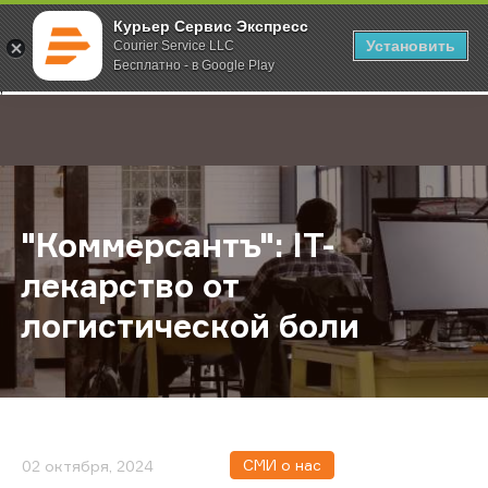
Курьер Сервис Экспресс
Установить
Courier Service LLC
Бесплатно - в Google Play
Главная
О компании
Новости
"Коммерсантъ": IT-лекарство от л
;
"Коммерсантъ": IT-
лекарство от
логистической боли
СМИ о нас
02 октября, 2024