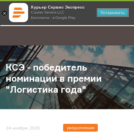
Курьер Сервис Экспресс
Установить
Courier Service LLC
Бесплатно - в Google Play
Главная
О компании
Новости
КСЭ - победитель номинации в пр
;
КСЭ - победитель
номинации в премии
"Логистика года"
уведомления
24 ноября, 2020