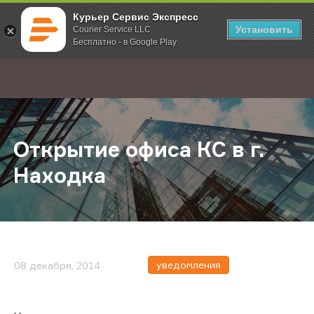
Курьер Сервис Экспресс
Установить
Courier Service LLC
Бесплатно - в Google Play
Главная
О компании
Новости
Открытие офиса КС в г. Находка
;
Открытие офиса КС в г.
Находка
уведомления
08 декабря, 2014