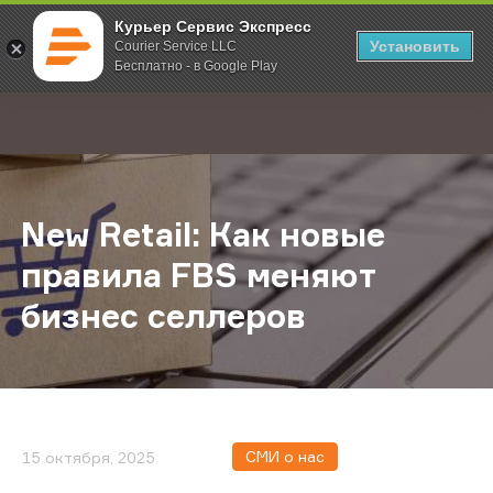
Курьер Сервис Экспресс
Установить
Courier Service LLC
Бесплатно - в Google Play
Главная
О компании
Новости
New Retail: Как новые правила F
;
New Retail: Как новые
правила FBS меняют
бизнес селлеров
СМИ о нас
15 октября, 2025