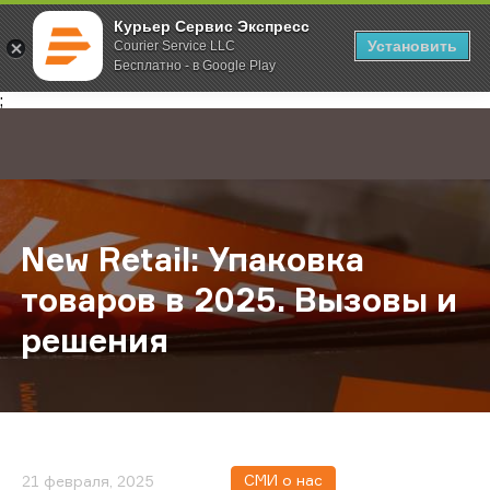
Курьер Сервис Экспресс
Установить
Courier Service LLC
Бесплатно - в Google Play
Главная
О компании
Новости
New Retail: Упаковка товаров в 2
;
New Retail: Упаковка
товаров в 2025. Вызовы и
решения
СМИ о нас
21 февраля, 2025