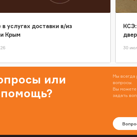
 в услугах доставки в/из
КСЭ:
ки Крым
двер
026
30 июл
вопросы или
Мы всегда 
вопросы.
Вы можете
 помощь?
задать воп
Вопро