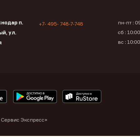
нодар п.
пн-пт : 
+7- 495- 748-7-748
сб : 10:
й, ул.
вс : 10:
я
 Сервис Экспресс»