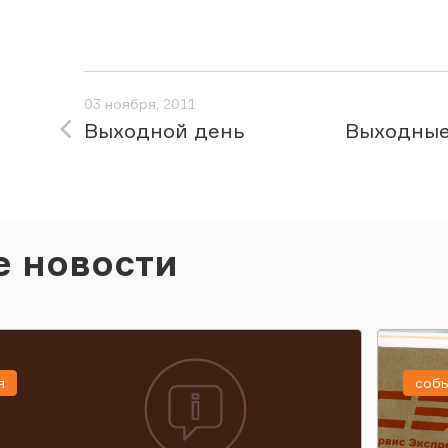
03 ноября, 2011
Выходной день
Выходные 
е новости
я
соб