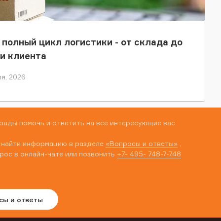
 полный цикл логистики - от склада до
и клиента
я, 2026
рады помочь и ответить на все интересующие вас
 найти информацию в разделе
«Вопросы и ответы»
,
рос в онлайн-чате или позвонить
+7- 495- 748-7-748
сы и ответы