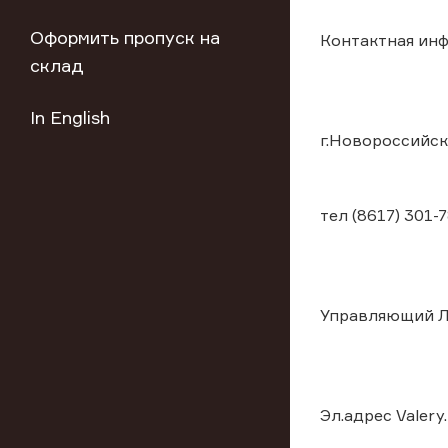
Оформить пропуск на
Контактная инф
склад
In English
г.Новороссийск
тел (8617) 301-
Управляющий Л
Эл.адрес Valery