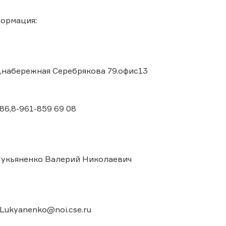
ормация:
,набережная Серебрякова 79.офис13
786,8-961-859 69 08
укьяненко Валерий Николаевич
.Lukyanenko@noi.cse.ru