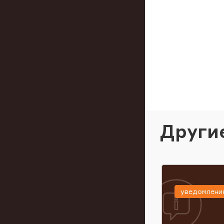
Други
уведомлени