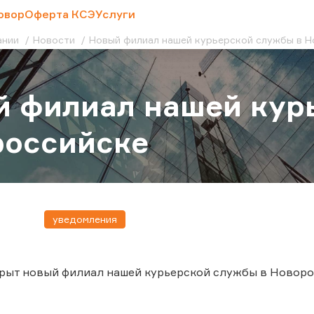
овор
Оферта КСЭ
Услуги
ании
Новости
Новый филиал нашей курьерской службы в 
 филиал нашей кур
российске
уведомления
крыт новый филиал нашей курьерской службы в Новоро