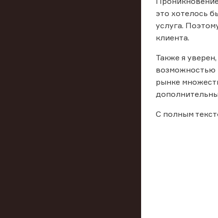
Проникновение 
это хотелось б
услуга. Поэтом
клиента.
Также я уверен
возможностью в
рынке множеств
дополнительным
С полным текст