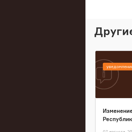
Други
уведомлени
Изменение
Республи
07 августа, 2