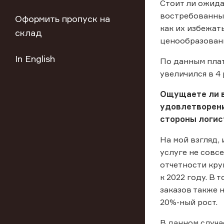
Стоит ли ожида
востребованны
Оформить пропуск на
как их избежат
склад
ценообразован
In English
По данным плат
увеличился в 4 
Ощущаете ли в
удовлетворени
стороны логис
На мой взгляд,
услуге не совс
отчетности кру
к 2022 году. В 
заказов также 
20%-ный рост.
В данном случа