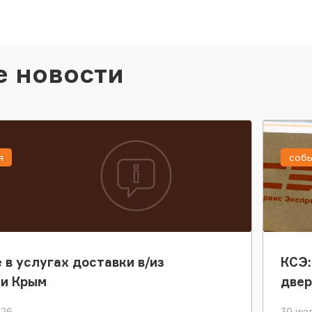
е новости
я
соб
 в услугах доставки в/из
КСЭ:
ки Крым
двер
026
30 июл