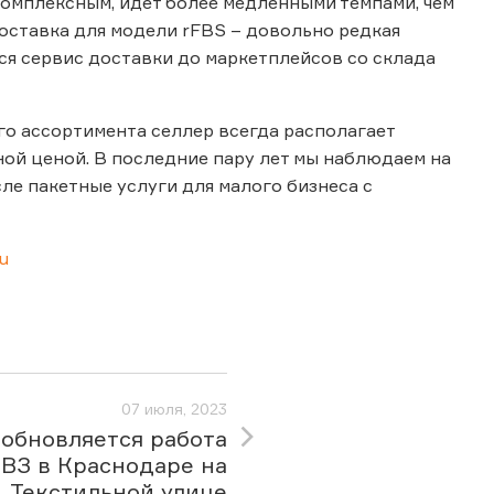
омплексным, идет более медленными темпами, чем
оставка для модели rFBS – довольно редкая
ся сервис доставки до маркетплейсов со склада
ого ассортимента селлер всегда располагает
й ценой. В последние пару лет мы наблюдаем на
ле пакетные услуги для малого бизнеса с
u
07 июля, 2023
обновляется работа
ВЗ в Краснодаре на
Текстильной улице