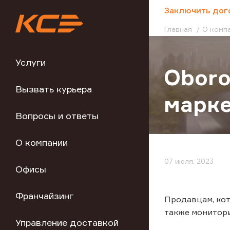
;
Заключить дог
Главная
О комп
Услуги
Oboro
Вызвать курьера
марк
Вопросы и ответы
О компании
07 июля, 2023
Офисы
Франчайзинг
Продавцам, кот
также монитори
Управление доставкой