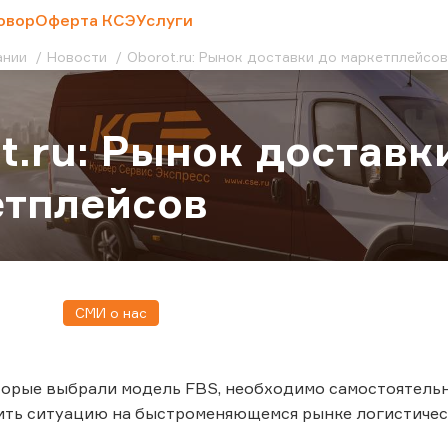
овор
Оферта КСЭ
Услуги
ании
Новости
Oborot.ru: Рынок доставки до маркетплейсов
t.ru: Рынок доставк
етплейсов
СМИ о нас
орые выбрали модель FBS, необходимо самостоятельн
ть ситуацию на быстроменяющемся рынке логистически