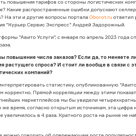
ть повышения тарифов со стороны логистических комп
е? Какие распространенные ошибки допускают селлер
ь? На эти и другие вопросы портала
Oborot.ru
ответил 
ия "Курьер Сервис Экспресс" Андрей Задорожный.
формы "Авито Услуги", с января по апрель 2023 года 
раза.
ы повышение числа заказов? Если да, то меняете л
я растущего спроса? И стоит ли вообще в связи с 
тических компаний?
 интерпретировать статистику, опубликованную "Авито"
ем корректно. Прямой корреляции между этими показат
пнейших маркетплейсов мы бы увидели четырехкратный
то же время, согласно открытым источникам, эта цифра
не увеличилось в 4 раза. Кратного роста на рынке не 
е можно говорить об опережающем росте популярности