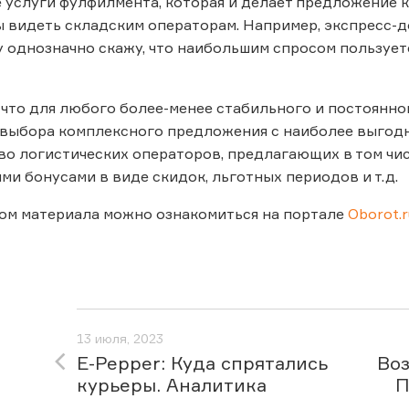
услуги фулфилмента, которая и делает предложение к
ы видеть складским операторам. Например, экспресс-д
у однозначно скажу, что наибольшим спросом пользует
, что для любого более-менее стабильного и постоянн
ыбора комплексного предложения с наиболее выгодно
о логистических операторов, предлагающих в том чис
и бонусами в виде скидок, льготных периодов и т.д.
ом материала можно ознакомиться на портале
Oborot.r
13 июля, 2023
E-Pepper: Куда спрятались
Воз
курьеры. Аналитика
П