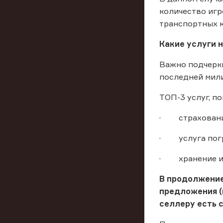
количество игр
транспортных 
Какие услуги 
Важно подчеркн
последней мили
ТОП-3 услуг, п
· страхование
· услуга погр
· хранение и 
В продолжение
предложения (н
селлеру есть с