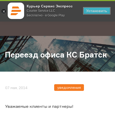
Курьер Сервис Экспресс
Установить
Courier Service LLC
Бесплатно - в Google Play
Главная
О компании
Новости
Переезд офиса КС Братск
;
Переезд офиса КС Братск
уведомления
07 мая, 2014
Уважаемые клиенты и партнеры!