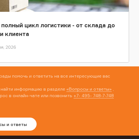
 полный цикл логистики - от склада до
и клиента
я, 2026
рады помочь и ответить на все интересующие вас
 найти информацию в разделе
«Вопросы и ответы»
,
рос в онлайн-чате или позвонить
+7- 495- 748-7-748
сы и ответы