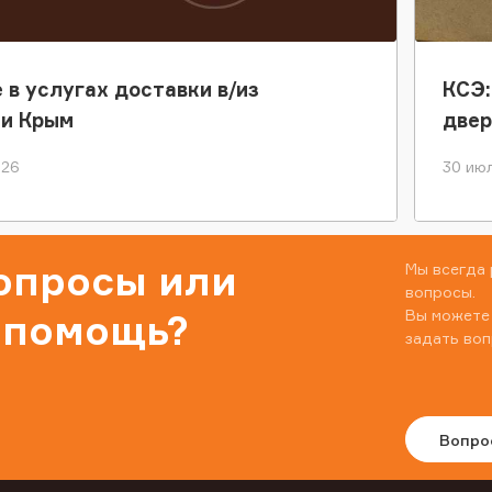
 в услугах доставки в/из
КСЭ:
ки Крым
двер
026
30 июл
вопросы или
Мы всегда 
вопросы.
Вы можете
 помощь?
задать воп
Вопро