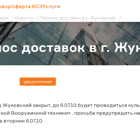
овор
Оферта КСЭ
Услуги
ании
Новости
Перенос доставок в г. Жуковский...
ос доставок в г. Жук
уведомления
од Жуковский закрыт, до 6.07.10 будет проводиться ку
кой Вооруженной техники» , просьба предупредить наш
 вторник 6.07.10