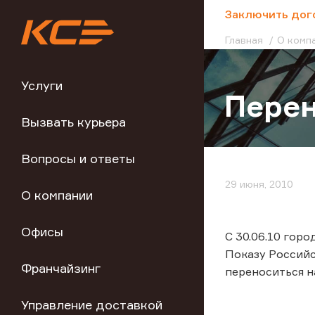
;
Заключить дог
Главная
О комп
Услуги
Перен
Вызвать курьера
Вопросы и ответы
29 июня, 2010
О компании
Офисы
С 30.06.10 гор
Показу Российс
Франчайзинг
переноситься на
Управление доставкой