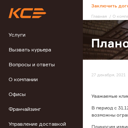
;
Заключить дог
Главная
О комп
Услуги
Плано
Вызвать курьера
Вопросы и ответы
27 декабря, 2021
О компании
Офисы
Уважаемые кли
В период с 31.1
Франчайзинг
возможны огран
Управление доставкой
Приносим изви