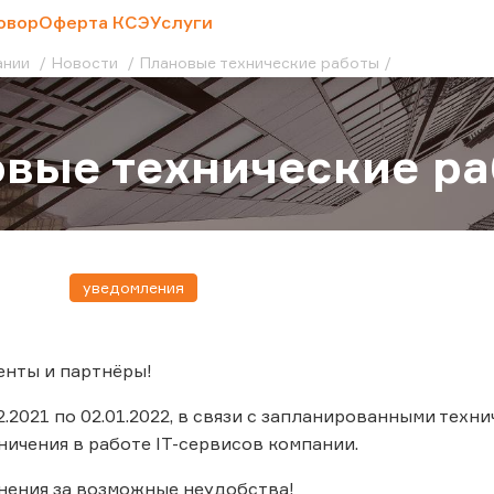
овор
Оферта КСЭ
Услуги
ании
Новости
Плановые технические работы
вые технические р
уведомления
енты и партнёры!
2.2021 по 02.01.2022, в связи с запланированными тех
ичения в работе IT-сервисов компании.
нения за возможные неудобства!