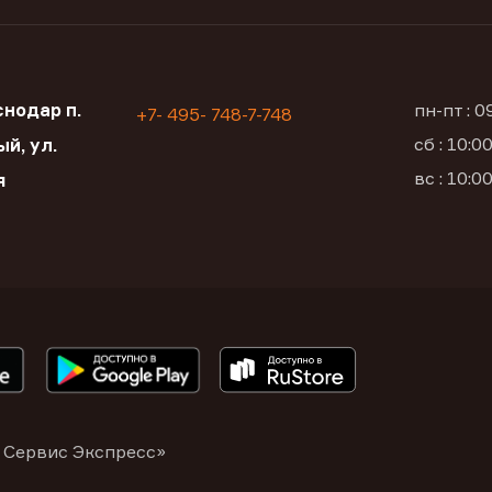
нодар п.
пн-пт : 
+7- 495- 748-7-748
сб : 10:
й, ул.
вс : 10:
я
 Сервис Экспресс»