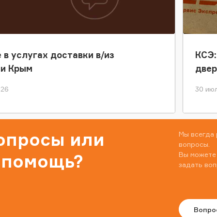
 в услугах доставки в/из
КСЭ:
ки Крым
двер
026
30 июл
вопросы или
Мы всегда 
вопросы.
Вы можете
 помощь?
задать воп
Вопро