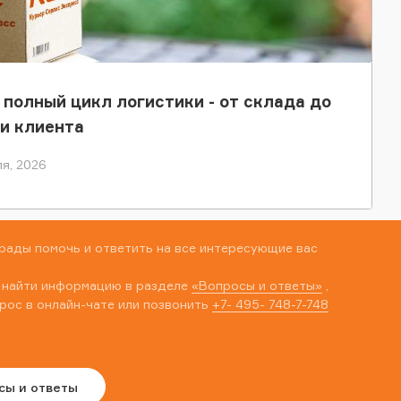
 полный цикл логистики - от склада до
и клиента
я, 2026
рады помочь и ответить на все интересующие вас
 найти информацию в разделе
«Вопросы и ответы»
,
рос в онлайн-чате или позвонить
+7- 495- 748-7-748
сы и ответы