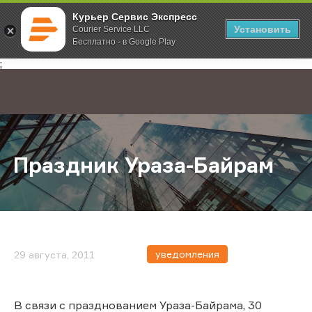
Курьер Сервис Экспресс
Установить
Courier Service LLC
Бесплатно - в Google Play
Главная
О компании
Новости
Праздник Ураза-Байрам
;
Праздник Ураза-Байрам
уведомления
29 августа, 2011
В связи с празднованием Ураза-Байрама, 30