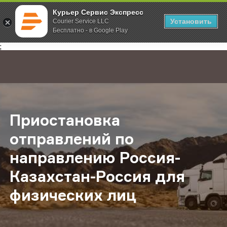
Курьер Сервис Экспресс
Установить
Courier Service LLC
Бесплатно - в Google Play
Главная
О компании
Новости
Приостановка отправлений по на
;
Приостановка
отправлений по
направлению Россия-
Казахстан-Россия для
физических лиц