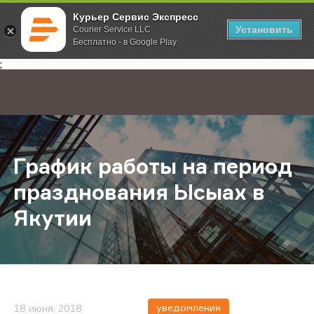
Курьер Сервис Экспресс
Установить
Courier Service LLC
Бесплатно - в Google Play
Главная
О компании
Новости
График работы на период праздно
;
График работы на период
празднования Ысыах в
Якутии
уведомления
18 июня, 2018