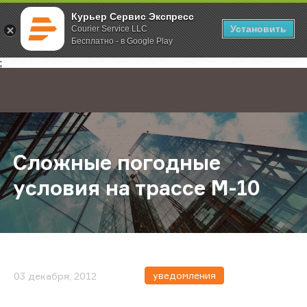
Курьер Сервис Экспресс
Установить
Courier Service LLC
Бесплатно - в Google Play
Главная
О компании
Новости
Сложные погодные условия на тр
;
Сложные погодные
условия на трассе М-10
уведомления
03 декабря, 2012