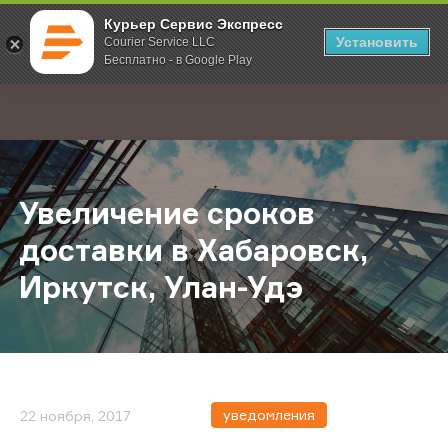
Курьер Сервис Экспресс
Установить
Courier Service LLC
Бесплатно - в Google Play
Главная
О компании
Новости
Увеличение сроков доставки в Хаб
;
Увеличение сроков
доставки в Хабаровск,
Иркутск, Улан-Удэ
уведомления
22 ноября, 2017