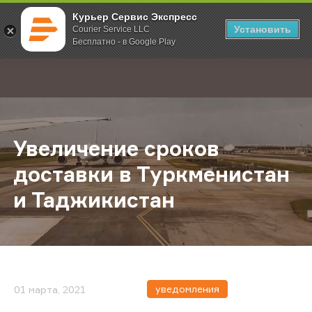
Курьер Сервис Экспресс
Установить
Courier Service LLC
Бесплатно - в Google Play
Главная
О компании
Новости
Увеличение сроков доставки в Ту
;
Увеличение сроков
доставки в Туркменистан
и Таджикистан
уведомления
01 марта, 2021