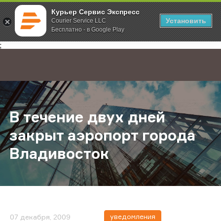
Курьер Сервис Экспресс
Установить
Courier Service LLC
Бесплатно - в Google Play
Главная
О компании
Новости
В течение двух дней закрыт аэро
;
В течение двух дней
закрыт аэропорт города
Владивосток
уведомления
07 декабря, 2009