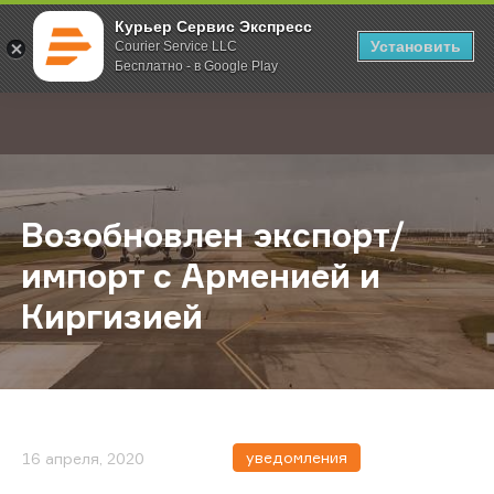
Курьер Сервис Экспресс
Установить
Courier Service LLC
Бесплатно - в Google Play
Главная
О компании
Новости
Возобновлен экспорт/импорт с А
;
Возобновлен экспорт/
импорт с Арменией и
Киргизией
уведомления
16 апреля, 2020