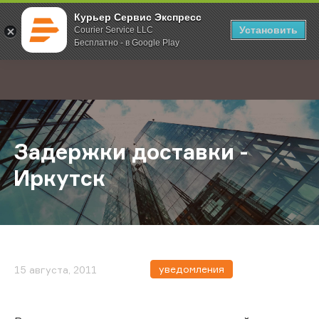
Курьер Сервис Экспресс
Установить
Courier Service LLC
Бесплатно - в Google Play
Главная
О компании
Новости
Задержки доставки - Иркутск
;
Задержки доставки -
Иркутск
уведомления
15 августа, 2011