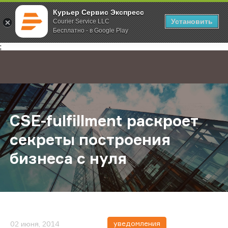
Курьер Сервис Экспресс
Установить
Courier Service LLC
Бесплатно - в Google Play
Главная
О компании
Новости
CSE-fulfillment раскроет секреты 
;
CSE-fulfillment раскроет
секреты построения
бизнеса с нуля
уведомления
02 июня, 2014