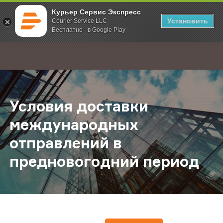
Курьер Сервис Экспресс
Установить
Courier Service LLC
Бесплатно - в Google Play
Главная
О компании
Новости
Условия доставки международных
;
Условия доставки
международных
отправлений в
предновогодний период