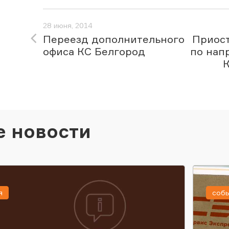
28 июня, 2014
Переезд дополнительного
Приос
офиса КС Белгород
по нап
К
е новости
я
соб