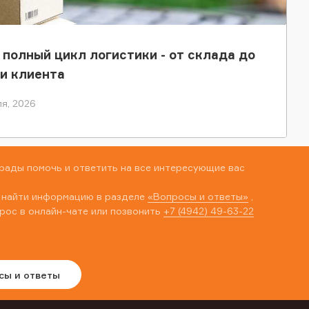
 полный цикл логистики - от склада до
и клиента
я, 2026
рады помочь и ответить на все интересующие вас
 найти информацию в разделе
«Вопросы и ответы»
,
рос в онлайн-чате или позвонить
+7 (4942) 49-63-22
сы и ответы