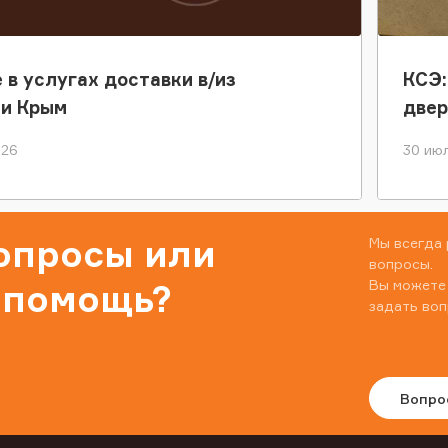
 в услугах доставки в/из
КСЭ:
ки Крым
двер
026
30 июл
вопросы или
Мы всегда 
вопросы.
Вы можете
 помощь?
задать воп
Вопро