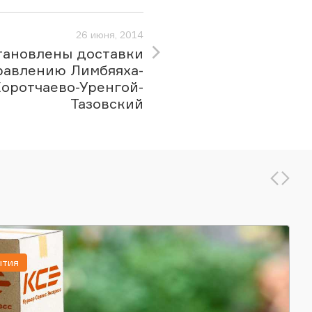
26 июня, 2014
тановлены доставки
равлению Лимбяяха-
оротчаево-Уренгой-
Тазовский
ытия