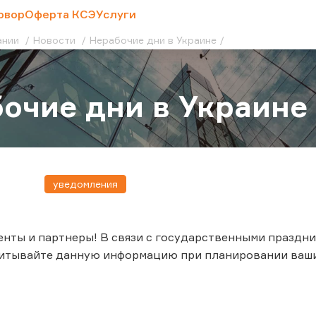
овор
Оферта КСЭ
Услуги
ании
Новости
Нерабочие дни в Украине
очие дни в Украине
уведомления
нты и партнеры! В связи с государственными праздник
читывайте данную информацию при планировании ваши