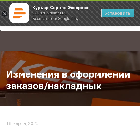
Курьер Сервис Экспресс
Установить
Courier Service LLC
Бесплатно - в Google Play
Главная
О компании
Новости
Изменения в оформлении заказов
;
Изменения в оформлении
заказов/накладных
18 марта, 2025