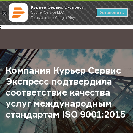
Курьер Сервис Экспресс
Установить
Courier Service LLC
Бесплатно - в Google Play
Главная
О компании
Новости
Компания Курьер Сервис Экспресс
;
Компания Курьер Сервис
Экспресс подтвердила
соответствие качества
услуг международным
стандартам ISO 9001:2015