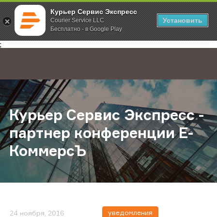
Курьер Сервис Экспресс
Установить
Courier Service LLC
Бесплатно - в Google Play
Главная
О компании
Новости
Курьер Сервис Экспресс - партн
;
Курьер Сервис Экспресс -
партнер конференции Е-
КоммерсЪ
уведомления
24 ноября, 2016