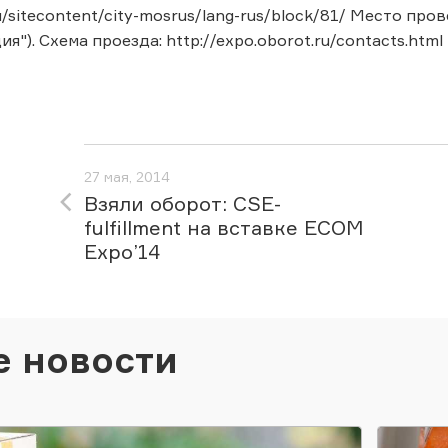
ru/sitecontent/city-mosrus/lang-rus/block/81/ Место п
я"). Схема проезда: http://expo.oborot.ru/contacts.html
27 мая, 2014
Взяли оборот: CSE-
fulfillment на вставке ECOM
Expo’14
е новости