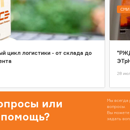
СМИ 
ый цикл логистики - от склада до
"РЖД
ента
ЭТр
28 июл
вопросы или
Мы всегда 
вопросы.
Вы можете
 помощь?
задать воп