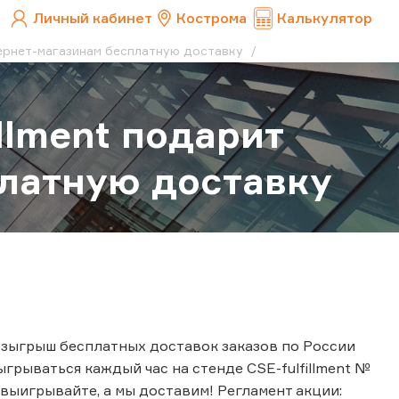
Личный кабинет
Кострома
Калькулятор
нтернет-магазинам бесплатную доставку
llment подарит
латную доставку
розыгрыш бесплатных доставок заказов по России
грываться каждый час на стенде CSE-fulfillment №
, выигрывайте, а мы доставим! Регламент акции: