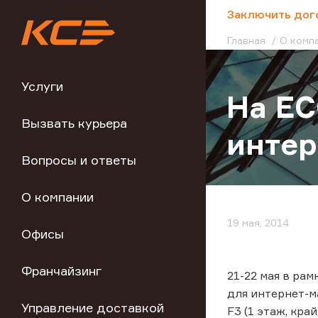
;
Заключить дог
Главная
О комп
Услуги
На EC
Вызвать курьера
интер
Вопросы и ответы
О компании
19 мая, 2014
Офисы
Франчайзинг
21-22 мая в ра
для интернет-м
Управление доставкой
F3 (1 этаж, кра