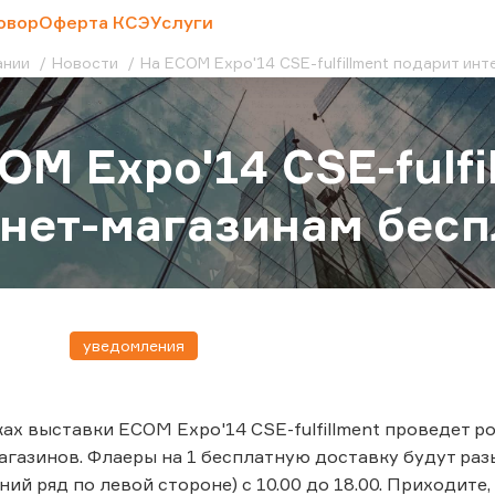
овор
Оферта КСЭ
Услуги
ании
Новости
На ECOM Expo'14 CSE-fulfillment подарит и
OM Expo'14 CSE-fulfi
нет-магазинам бесп
уведомления
мках выставки ECOM Expo'14 CSE-fulfillment проведет 
агазинов. Флаеры на 1 бесплатную доставку будут разы
йний ряд по левой стороне) с 10.00 до 18.00. Приходите