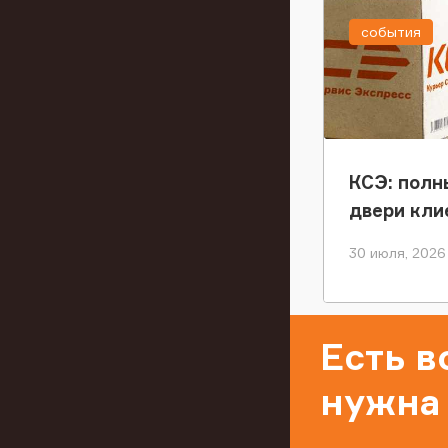
события
КСЭ: полн
двери кли
30 июля, 2026
Есть 
нужна