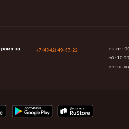
трома на
пн-пт : 
+7 (4942) 49-63-22
сб : 10:
вс : вых