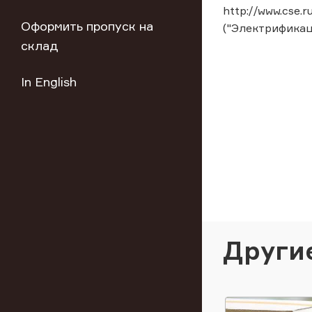
http://www.cse.
Оформить пропуск на
("Электрификаци
склад
In English
Други