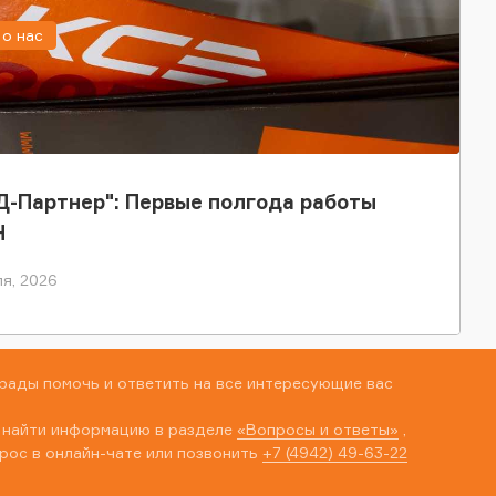
о нас
-Партнер": Первые полгода работы
Н
я, 2026
рады помочь и ответить на все интересующие вас
 найти информацию в разделе
«Вопросы и ответы»
,
рос в онлайн-чате или позвонить
+7 (4942) 49-63-22