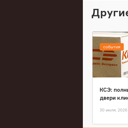
Други
события
КСЭ: полн
двери кли
30 июля, 2026