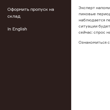
Эксперт напоми
Оформить пропуск на
пиковые период
склад
наблюдается пе
ситуации будет
In English
сейчас: спрос 
Ознакомиться с