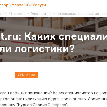
овор
Оферта КСЭ
Услуги
ании
Новости
Oborot.ru: Каких специалистов не хватает о
t.ru: Каких специал
ли логистики?
СМИ о нас
езен дефицит помещений? Каких специалистов не хват
ртов оценить ситуацию и дать свою оценку. Своим мн
рсоналу "Курьер Сервис Экспресс".