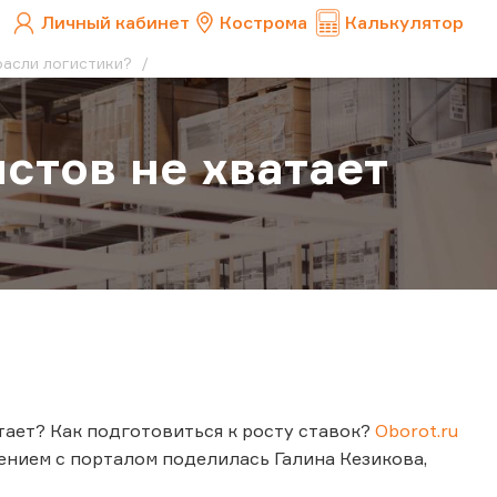
Личный кабинет
Кострома
Калькулятор
трасли логистики?
истов не хватает
ает? Как подготовиться к росту ставок?
Oborot.ru
ением с порталом поделилась Галина Кезикова,