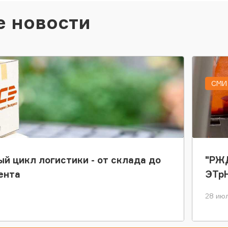
е новости
СМИ 
ый цикл логистики - от склада до
"РЖД
ента
ЭТр
28 июл