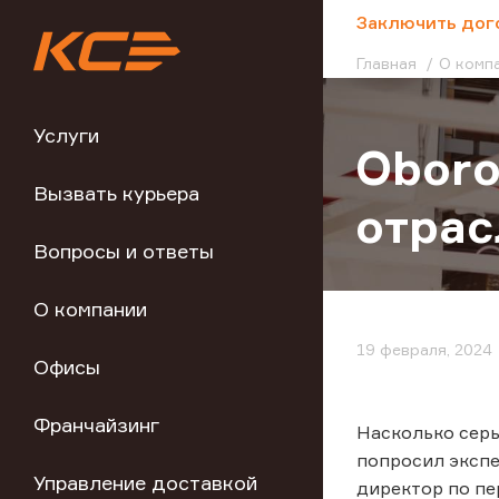
;
Заключить дог
Главная
О комп
Услуги
Oboro
Вызвать курьера
отрас
Вопросы и ответы
О компании
19 февраля, 2024
Офисы
Франчайзинг
Насколько серь
попросил экспе
Управление доставкой
директор по пе