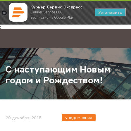
Курьер Сервис Экспресс
Установить
Courier Service LLC
Бесплатно - в Google Play
Главная
О компании
Новости
С наступающим Новым годом и Р
;
С наступающим Новым
годом и Рождеством!
уведомления
29 декабря, 2015