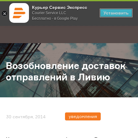
Курьер Сервис Экспресс
Установить
Courier Service LLC
Бесплатно - в Google Play
Главная
О компании
Новости
Возобновление доставок отправ
;
Возобновление доставок
отправлений в Ливию
уведомления
30 сентября, 2014