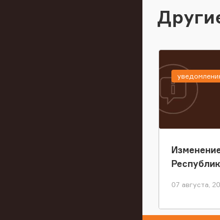
Други
уведомлени
Изменение
Республи
07 августа, 2