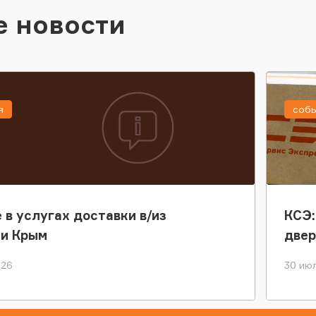
е новости
я
соб
 в услугах доставки в/из
КСЭ:
ки Крым
двер
026
30 июл