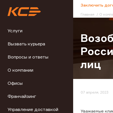
;
Заключить дог
Главная
О комп
Услуги
Возоб
Вызвать курьера
Росси
Вопросы и ответы
лиц
О компании
Офисы
07 апреля, 2023
Франчайзинг
Управление доставкой
Уважаемые кли