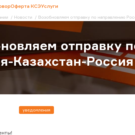
овор
Оферта КСЭ
Услуги
ании
Новости
Возобновляем отправку по направлению Рос
новляем отправку 
я-Казахстан-Россия
уведомления
енты!