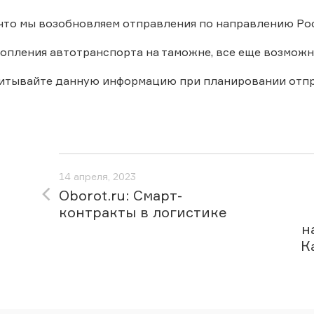
что мы возобновляем отправления по направлению Рос
копления автотранспорта на таможне, все еще возмож
читывайте данную информацию при планировании отпр
14 апреля, 2023
Oborot.ru: Смарт-
контракты в логистике
н
К