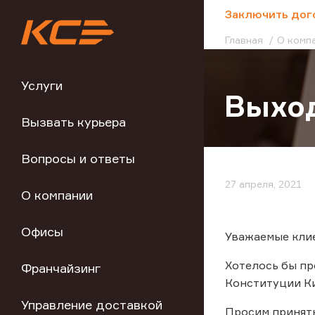
;
Заключить дог
Главная
О комп
Услуги
Выход
Вызвать курьера
Вопросы и ответы
27 апреля, 2021
О компании
Офисы
Уважаемые кли
Хотелось бы пр
Франчайзинг
Конституции Кир
Управление доставкой
Просим принят