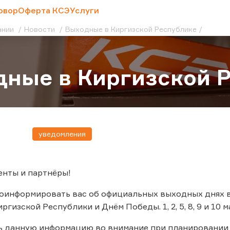
овор
Оферта КСЭ
Услуги
ании
Новости
Выходные в Киргизской Республике
ные в Киргизской 
уведомления
енты и партнёры!
оинформировать вас об официальных выходных днях в 
гизской Республики и Днём Победы. 1, 2, 5, 8, 9 и 10 
ь данную информацию во внимание при планировании 