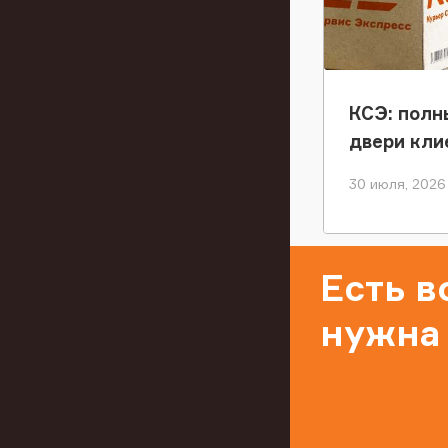
КСЭ: полн
двери кли
30 июля, 2026
Есть 
нужна