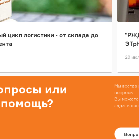
ый цикл логистики - от склада до
"РЖД
ента
ЭТр
28 июл
вопросы или
Мы всегда 
вопросы.
Вы можете
 помощь?
задать воп
Вопро