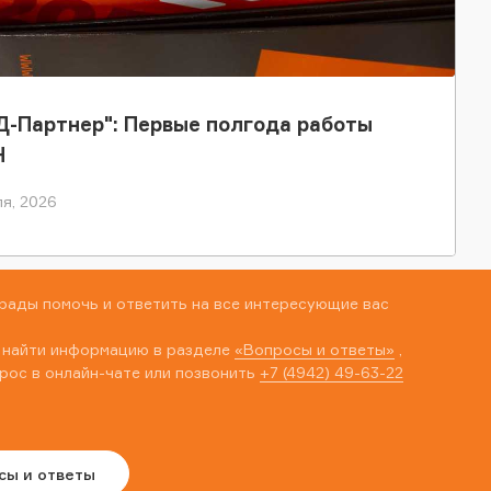
-Партнер": Первые полгода работы
Н
я, 2026
рады помочь и ответить на все интересующие вас
 найти информацию в разделе
«Вопросы и ответы»
,
рос в онлайн-чате или позвонить
+7 (4942) 49-63-22
сы и ответы