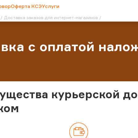
овор
Оферта КСЭ
Услуги
Доставка заказов для интернет-магазинов
вка с оплатой нал
ущества курьерской д
жом