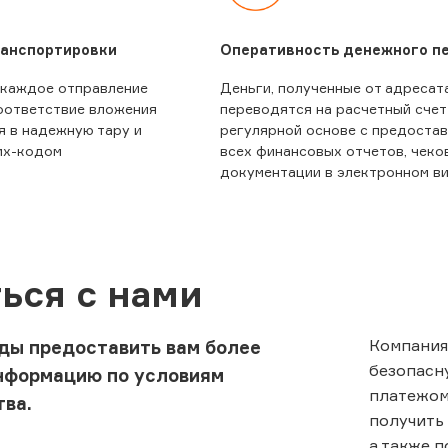
ранспортировки
Оперативность денежного п
 каждое отправление
Деньги, полученные от адресата
оответствие вложения
переводятся на расчетный счет
я в надежную тару и
регулярной основе с предоста
их-кодом
всех финансовых отчетов, чеко
документации в электронном в
ься с нами
Компания
ды предоставить вам более
безопасн
нформацию по условиям
платежом
тва.
получить 
а также 