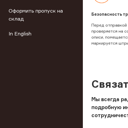
Оформить пропуск на
Безопасность т
склад
Перед отправкой
проверяется на с
In English
описи, помещаетс
маркируется штр
Связат
Мы всегда ра
подробную и
сотрудничес