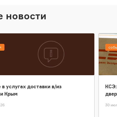
е новости
я
соб
 в услугах доставки в/из
КСЭ:
ки Крым
двер
026
30 июл