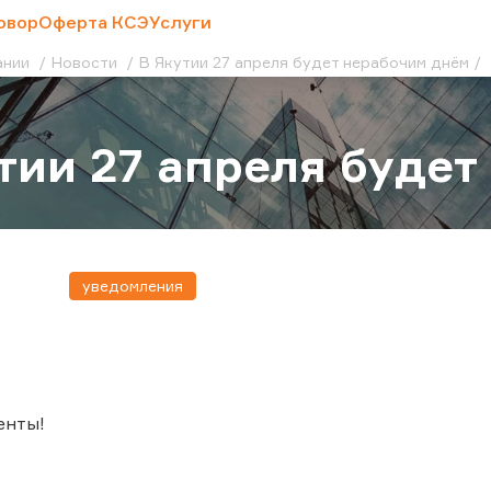
овор
Оферта КСЭ
Услуги
ании
Новости
В Якутии 27 апреля будет нерабочим днём
тии 27 апреля буде
уведомления
енты!