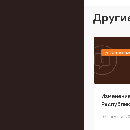
Други
уведомлени
Изменение
Республи
07 августа, 2