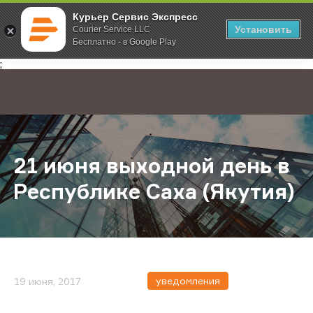
Курьер Сервис Экспресс
Установить
Courier Service LLC
Бесплатно - в Google Play
Главная
О компании
Новости
21 июня выходной день в Республ
;
21 июня выходной день в
Республике Саха (Якутия)
уведомления
19 июня, 2017