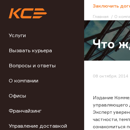
;
Заключить дог
Главная
О комп
Услуги
Что ж
Вызвать курьера
Вопросы и ответы
08 октября, 2014
О компании
Офисы
Издание Коммер
управляющего д
Франчайзинг
Эксперт уверен
частности, тем
Управление доставкой
ознакомиться п