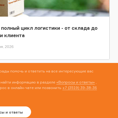
 полный цикл логистики - от склада до
и клиента
я, 2026
рады помочь и ответить на все интересующие вас
 найти информацию в разделе
«Вопросы и ответы»
,
рос в онлайн-чате или позвонить
+7 (3519) 39-38-36
сы и ответы