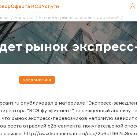
овор
Оферта КСЭ
Услуги
ании
Новости
Что ждет рынок экспресс-доставки?
дет рынок экспресс
уведомления
сант.ru опубликовал в материале "Экспресс-замедлен
иректора "КСЭ-фулфилмент", посвященный анализу те
, что рынок экспресс-перевозчиков напрямую зависит 
пов роста отраслей b2b-сегмента, покупательской спо
о ссылке: http://www.kommersant.ru/doc/2565196?isSear