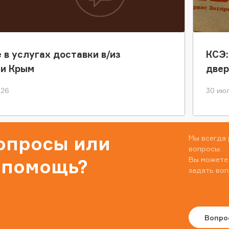
 в услугах доставки в/из
КСЭ:
ки Крым
двер
026
30 июл
вопросы или
Мы всегда 
вопросы.
Вы можете
 помощь?
задать воп
Вопро