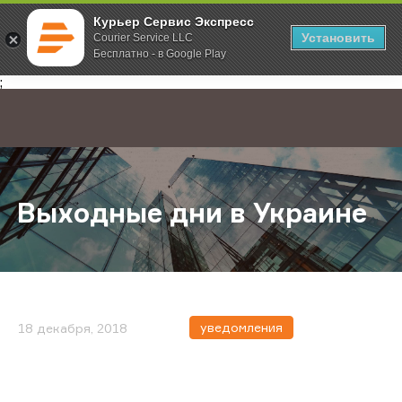
Курьер Сервис Экспресс
Установить
Courier Service LLC
Бесплатно - в Google Play
Главная
О компании
Новости
Выходные дни в Украине
;
Выходные дни в Украине
уведомления
18 декабря, 2018