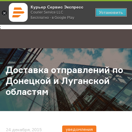
Курьер Сервис Экспресс
Установить
Courier Service LLC
Бесплатно - в Google Play
Главная
О компании
Новости
Доставка отправлений по Донецко
;
Доставка отправлений по
Донецкой и Луганской
областям
уведомления
24 декабря, 2015