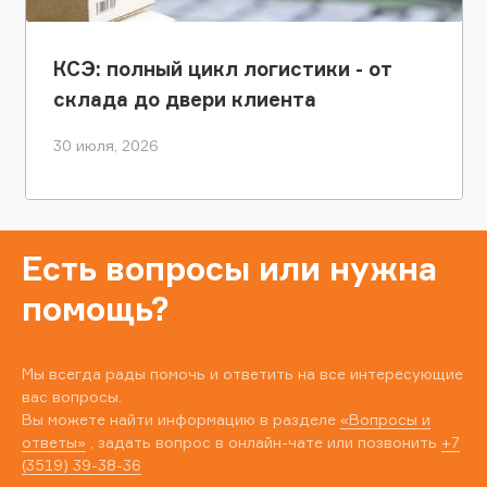
КСЭ: полный цикл логистики - от
склада до двери клиента
30 июля, 2026
Есть вопросы или нужна
помощь?
Мы всегда рады помочь и ответить на все интересующие
вас вопросы.
Вы можете найти информацию в разделе
«Вопросы и
ответы»
, задать вопрос в онлайн-чате или позвонить
+7
(3519) 39-38-36