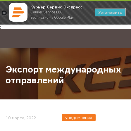
Курьер Сервис Экспресс
Установить
Courier Service LLC
Бесплатно - в Google Play
Главная
О компании
Новости
Экспорт международных отправл
;
Экспорт международных
отправлений
уведомления
10 марта, 2022