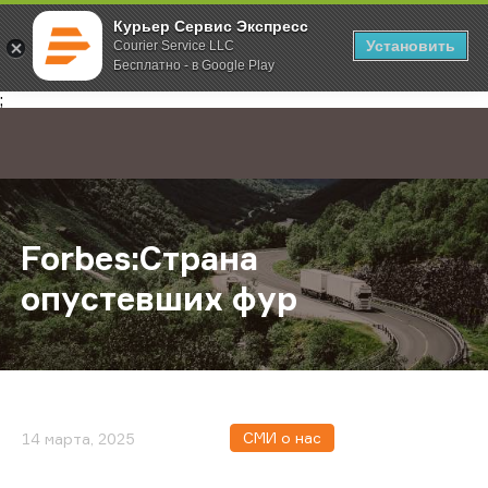
Курьер Сервис Экспресс
Установить
Courier Service LLC
Бесплатно - в Google Play
Главная
О компании
Новости
Forbes:Страна опустевших фур
;
Forbes:Страна
опустевших фур
СМИ о нас
14 марта, 2025