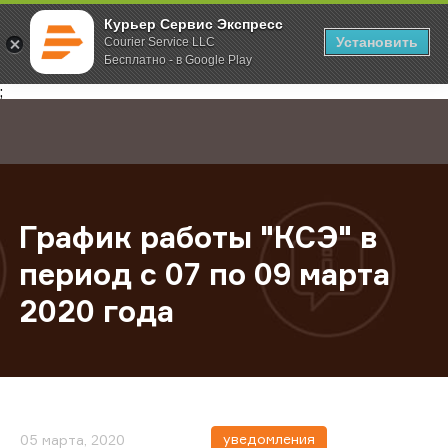
Курьер Сервис Экспресс
Установить
Courier Service LLC
Бесплатно - в Google Play
Главная
О компании
Новости
График работы "КСЭ" в период с 0
;
График работы "КСЭ" в
период с 07 по 09 марта
2020 года
уведомления
05 марта, 2020