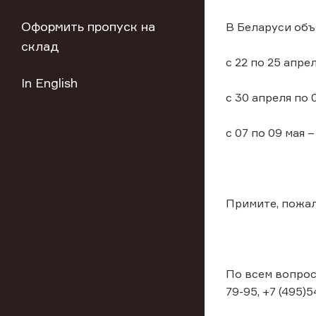
Оформить пропуск на
В Беларуси об
склад
с 22 по 25 апре
In English
с 30 апреля по 
с 07 по 09 мая 
Примите, пожал
По всем вопрос
79-95, +7 (495)5