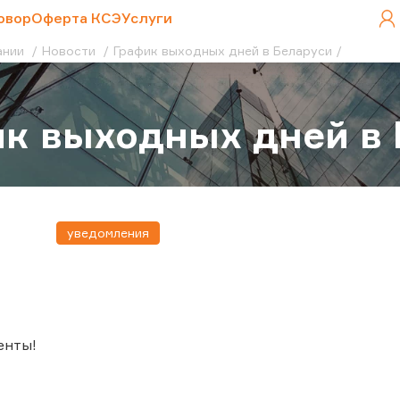
овор
Оферта КСЭ
Услуги
ании
Новости
График выходных дней в Беларуси
к выходных дней в 
уведомления
енты!