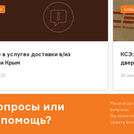
я
соб
 в услугах доставки в/из
КСЭ:
ки Крым
двер
026
30 июл
вопросы или
Мы всегда 
вопросы.
Вы можете
 помощь?
задать воп