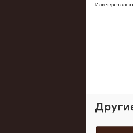
Или через элек
Други