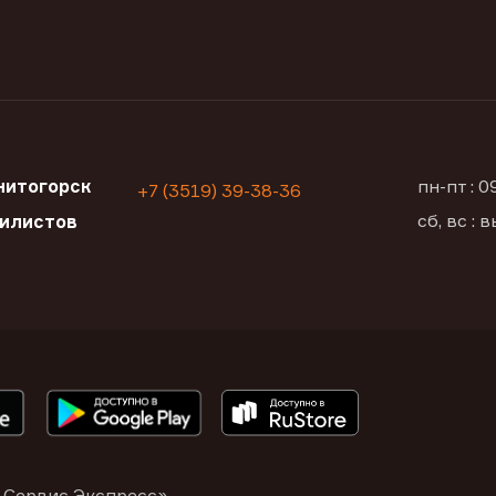
нитогорск
пн-пт : 
+7 (3519) 39-38-36
сб, вс :
билистов
 Сервис Экспресс»