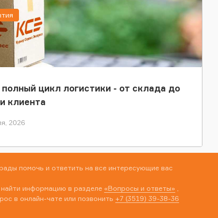
ытия
 полный цикл логистики - от склада до
и клиента
я, 2026
рады помочь и ответить на все интересующие вас
 найти информацию в разделе
«Вопросы и ответы»
,
рос в онлайн-чате или позвонить
+7 (3519) 39-38-36