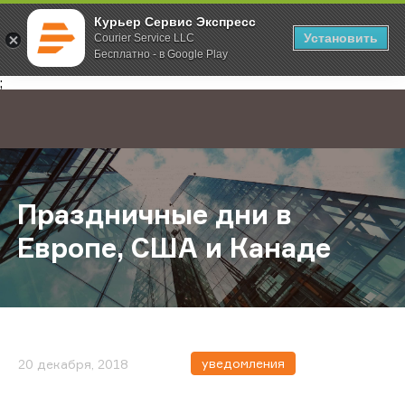
Курьер Сервис Экспресс
Установить
Courier Service LLC
Бесплатно - в Google Play
Главная
О компании
Новости
Праздничные дни в Европе, США и
;
Праздничные дни в
Европе, США и Канаде
уведомления
20 декабря, 2018