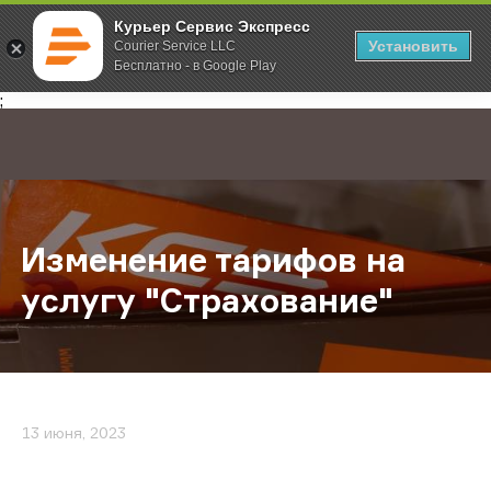
Курьер Сервис Экспресс
Установить
Courier Service LLC
Бесплатно - в Google Play
Главная
О компании
Новости
Изменение тарифов на услугу "Ст
;
Изменение тарифов на
услугу "Страхование"
13 июня, 2023