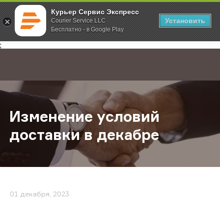
Курьер Сервис Экспресс
Установить
Courier Service LLC
Бесплатно - в Google Play
Главная
О компании
Новости
Изменение условий доставки в д
;
Изменение условий
доставки в декабре
01 декабря, 2023