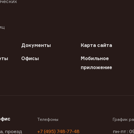
ических
иц
Документы
Карта сайта
еты
Офисы
Мобильное
приложение
офис
Телефоны
График р
а, проезд
+7 (495) 748-77-48
пн-пт : 0