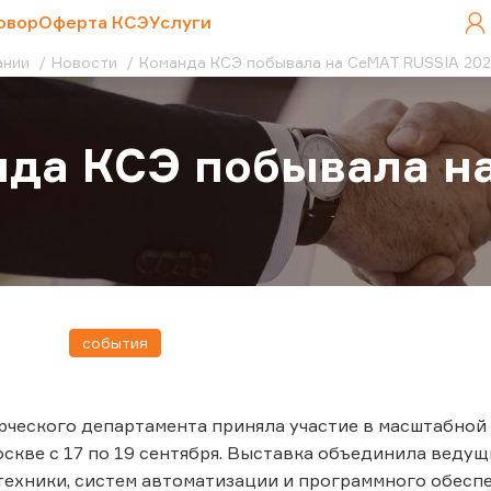
овор
Оферта КСЭ
Услуги
ании
Новости
Команда КСЭ побывала на CeMAT RUSSIA 20
да КСЭ побывала н
события
ческого департамента приняла участие в масштабной 
скве с 17 по 19 сентября. Выставка объединила веду
техники, систем автоматизации и программного обеспе