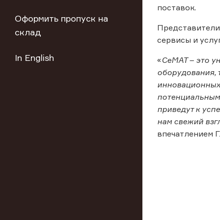
поставок.
Оформить пропуск на
Представители 
склад
сервисы и услу
In English
«
СеМАТ – это у
оборудования, 
инновационных 
потенциальными
приведут к усп
нам свежий взг
впечатлением Г