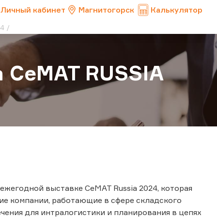
Личный кабинет
Магнитогорск
Калькулятор
24
а CeMAT RUSSIA
ежегодной выставке СеМАТ Russia 2024, которая
щие компании, работающие в сфере складского
чения для интралогистики и планирования в цепях