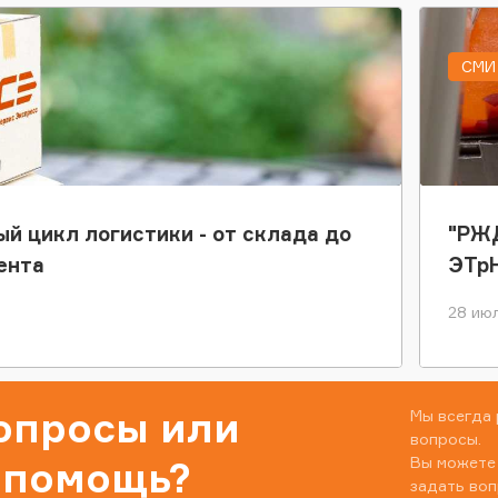
СМИ 
ый цикл логистики - от склада до
"РЖД
ента
ЭТр
28 июл
вопросы или
Мы всегда 
вопросы.
Вы можете
 помощь?
задать воп