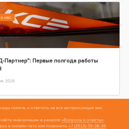
о нас
-Партнер": Первые полгода работы
Н
я, 2026
рады помочь и ответить на все интересующие вас
 найти информацию в разделе
«Вопросы и ответы»
,
рос в онлайн-чате или позвонить
+7 (3519) 39-38-36