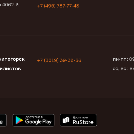
 4062-й,
+7 (495) 787-77-48
нитогорск
пн-пт : 
+7 (3519) 39-38-36
сб, вс :
билистов