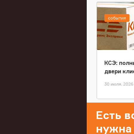
события
КСЭ: полн
двери кли
30 июля, 2026
Есть 
нужна