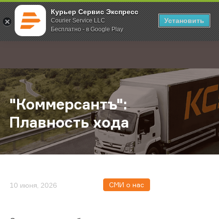
Курьер Сервис Экспресс
Установить
Courier Service LLC
Бесплатно - в Google Play
Главная
О компании
Новости
"Коммерсантъ": Плавность хода
;
"Коммерсантъ":
Плавность хода
СМИ о нас
10 июня, 2026