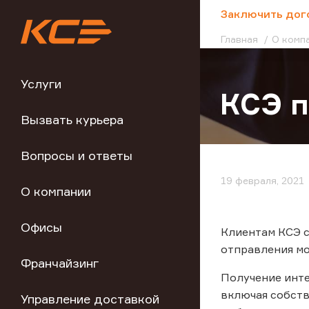
;
Заключить дог
Главная
О комп
Услуги
КСЭ п
Вызвать курьера
Вопросы и ответы
19 февраля, 2021
О компании
Офисы
Клиентам КСЭ с
отправления мо
Франчайзинг
Получение инте
включая собств
Управление доставкой