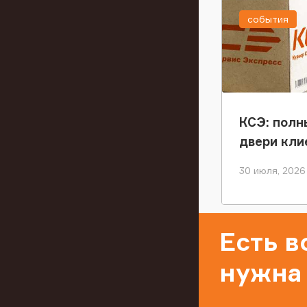
события
КСЭ: полн
двери кли
30 июля, 2026
Есть 
нужна