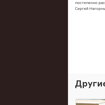
постепенно рас
Сергей Нагорны
Други