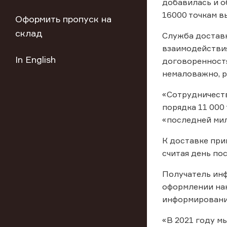
добавилась и о
16000 точкам в
Оформить пропуск на
склад
Служба доставк
взаимодействия
In English
договоренностя
немаловажно, р
«Сотрудничеств
порядка 11 000
«последней мил
К доставке при
считая день по
Получатель инф
оформлении нак
информировани
«В 2021 году м