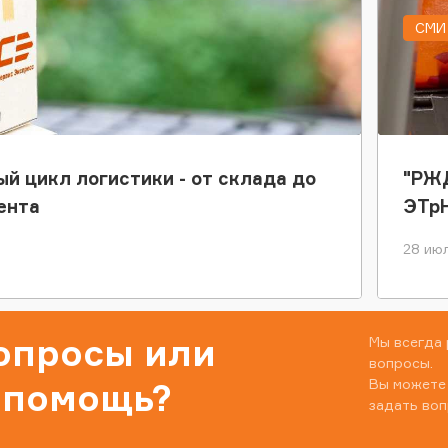
СМИ 
ый цикл логистики - от склада до
"РЖД
ента
ЭТр
28 июл
вопросы или
Мы всегда 
вопросы.
Вы можете
 помощь?
задать воп