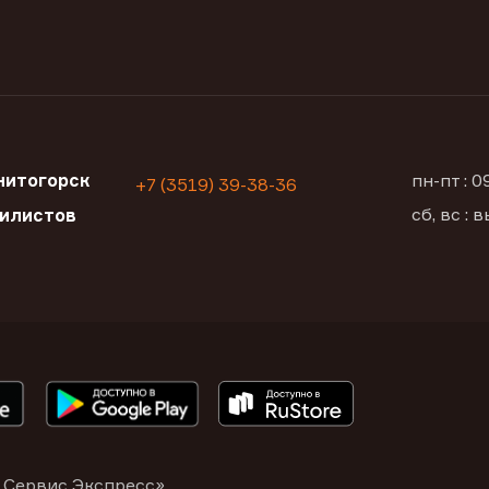
нитогорск
пн-пт : 
+7 (3519) 39-38-36
сб, вс :
билистов
 Сервис Экспресс»