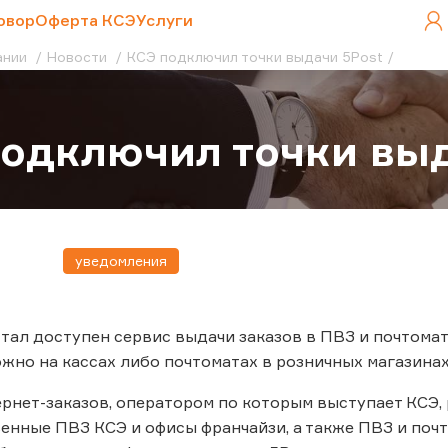
овор
Оферта КСЭ
Услуги
ании
Новости
КСЭ подключил точки выдачи 5Post
одключил точки выд
уведомления
тал доступен сервис выдачи заказов в ПВЗ и почтомат
жно на кассах либо почтоматах в розничных магазинах
рнет-заказов, оператором по которым выступает КСЭ, 
енные ПВЗ КСЭ и офисы франчайзи, а также ПВЗ и почт