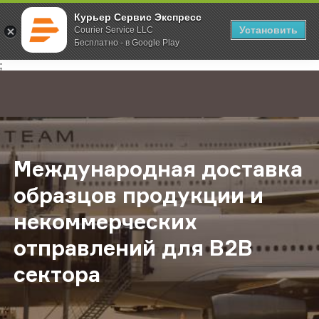
Курьер Сервис Экспресс
Установить
Courier Service LLC
Бесплатно - в Google Play
Главная
О компании
Новости
Международная доставка образцо
;
Международная доставка
образцов продукции и
некоммерческих
отправлений для B2B
сектора