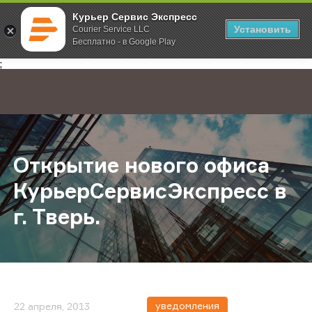
Курьер Сервис Экспресс
Установить
Courier Service LLC
Бесплатно - в Google Play
Главная
О компании
Новости
Открытие нового офиса КурьерСер
;
Открытие нового офиса
КурьерСервисЭкспресс в
г. Тверь.
уведомления
22 апреля, 2013