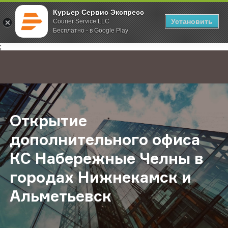
Курьер Сервис Экспресс
Установить
Courier Service LLC
Бесплатно - в Google Play
Главная
О компании
Новости
Открытие дополнительного офиса
;
Открытие
дополнительного офиса
КС Набережные Челны в
городах Нижнекамск и
Альметьевск